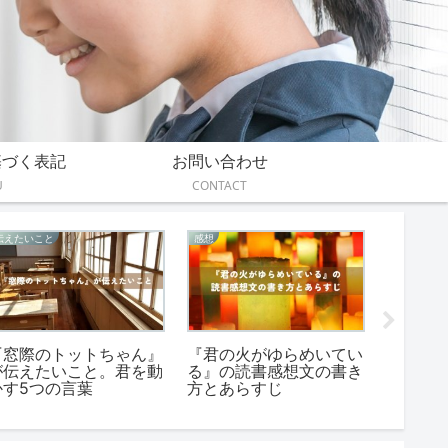
基づく表記
お問い合わせ
U
CONTACT
伝えたいこと
感想
あらすじ
『窓際のトットちゃん』
『君の火がゆらめいてい
『嵐が
が伝えたいこと。君を動
る』の読書感想文の書き
簡単に
かす5つの言葉
方とあらすじ
レ【小