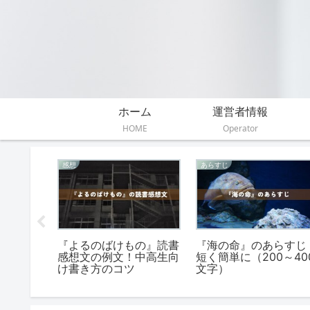
ホーム
運営者情報
HOME
Operator
感想
あらすじ
のあらす
『よるのばけもの』読書
『海の命』のあらすじ
＆詳しく
感想文の例文！中高生向
短く簡単に（200～40
け書き方のコツ
文字）