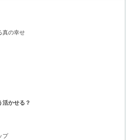
る真の幸せ
う活かせる？
ップ