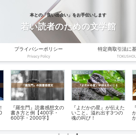
本との「良い出会い」をお手伝いします
若い読者のための文学館
プライバシーポリシー
特定商取引法に
Privacy Policy
TOKUSHO
感想
伝えたいこと
！
『羅生門』読書感想文の
『よだかの星』が伝えた
0
書き方と例【400字・
いこと。溢れ出す3つの
600字・2000字】
魂の叫び！