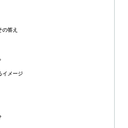
その答え
？
るイメージ
？