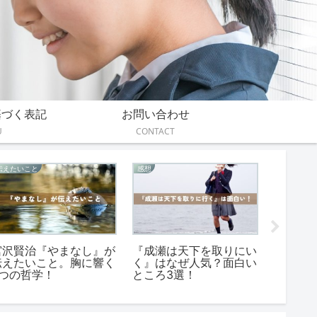
基づく表記
お問い合わせ
U
CONTACT
感想
感想
伝えたいこ
『たった２℃で』の読
『あと少し、もう少し』
『クス
書感想文の書き方。2つ
読書感想文の例文！中学
えたい
の長さの例文付き
生と高校生に書き方を伝
を変え
授