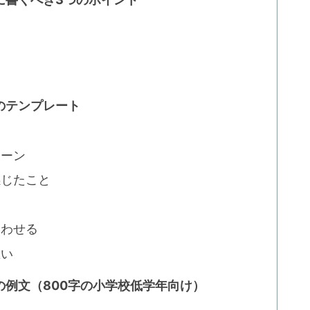
のテンプレート
シーン
感じたこと
と
合わせる
思い
例文（800字の小学校低学年向け）