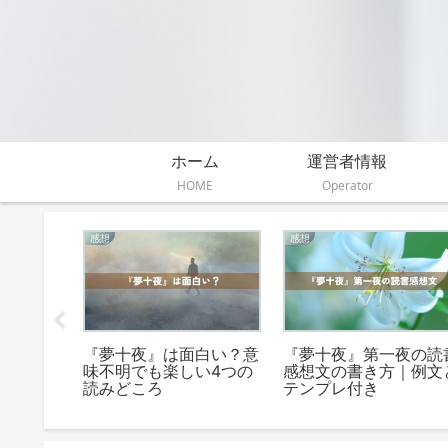
ホーム
運営者情報
HOME
Operator
感想
あらすじ
取りにい
『二分間の冒険』読書感
『浮雲』のあらすじ（
？面白い
想文の書き方と例文【小
葉亭四迷）を簡単＆詳
中生向け】
くネタバレ有りで