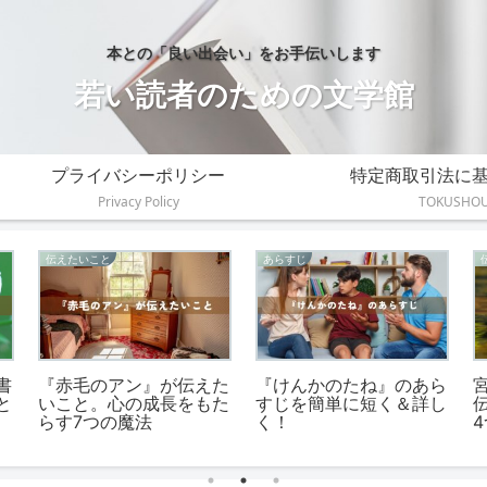
本との「良い出会い」をお手伝いします
若い読者のための文学館
プライバシーポリシー
特定商取引法に
Privacy Policy
TOKUSHO
伝えたいこと
感想
二
『杜子春』が伝えたいこ
『想像ラジオ』の読書感
し
と。SNS世代にも響く4
想文の書き方！中高生向
つの格言！
けの例文付き