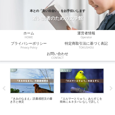
本との「良い出会い」をお手伝いします
若い読者のための文学館
ホーム
運営者情報
HOME
Operator
プライバシーポリシー
特定商取引法に基づく表記
Privacy Policy
TOKUSHOU
お問い合わせ
CONTACT
感想
あらすじ
感
ー
『きみのなまえ』読書感想文の書
『エルマーとりゅう』あらすじを
『
き方と例文
簡単に＆ネタバレなしで詳しく
き
け