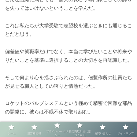
を失ってはいけないということを学んだ。
これは私たちが大学受験で志望校を選ぶときにも通じるこ
とだと思う。
偏差値や就職率だけでなく、本当に学びたいことや将来や
りたいことを基準に選択することの大切さを再認識した。
そして何より心を揺さぶられたのは、佃製作所の社員たち
が見せる職人としての誇りと情熱だった。
ロケットのバルブシステムという極めて精密で困難な部品
の開発に、彼らは不眠不休で取り組む。
何度も失敗を重ね、納期が迫る中でも決して妥協しない。
プライバシーポリ
特定商取引法に基
ホーム
運営者情報
お問い合わせ
サイトマップ
シー
づく表記